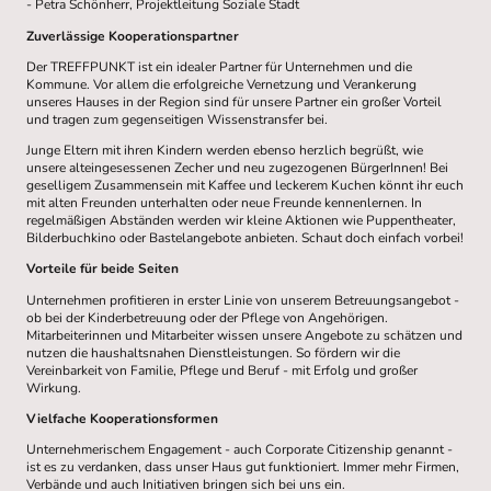
- Petra Schönherr, Projektleitung Soziale Stadt
Zuverlässige Kooperationspartner
Der TREFFPUNKT ist ein idealer Partner für Unternehmen und die
Kommune. Vor allem die erfolgreiche Vernetzung und Verankerung
unseres Hauses in der Region sind für unsere Partner ein großer Vorteil
und tragen zum gegenseitigen Wissenstransfer bei.
Junge Eltern mit ihren Kindern werden ebenso herzlich begrüßt, wie
unsere alteingesessenen Zecher und neu zugezogenen BürgerInnen! Bei
geselligem Zusammensein mit Kaffee und leckerem Kuchen könnt ihr euch
mit alten Freunden unterhalten oder neue Freunde kennenlernen. In
regelmäßigen Abständen werden wir kleine Aktionen wie Puppentheater,
Bilderbuchkino oder Bastelangebote anbieten. Schaut doch einfach vorbei!
Vorteile für beide Seiten
Unternehmen profitieren in erster Linie von unserem Betreuungsangebot -
ob bei der Kinderbetreuung oder der Pflege von Angehörigen.
Mitarbeiterinnen und Mitarbeiter wissen unsere Angebote zu schätzen und
nutzen die haushaltsnahen Dienstleistungen. So fördern wir die
Vereinbarkeit von Familie, Pflege und Beruf - mit Erfolg und großer
Wirkung.
Vielfache Kooperationsformen
Unternehmerischem Engagement - auch Corporate Citizenship genannt -
ist es zu verdanken, dass unser Haus gut funktioniert. Immer mehr Firmen,
Verbände und auch Initiativen bringen sich bei uns ein.